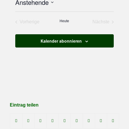
Suche
Anstehende
Navigation
und
Datum
auswählen.
Ansichten,
Heute
Vorherige
Nächste
Navigation
Veranstaltungen
Veranstaltun
Kalender abonnieren
Eintrag teilen