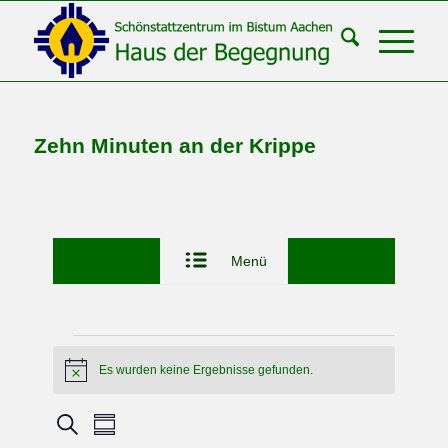
Zehn Minuten an der Krippe
Menü
Veranstaltungen
Es wurden keine Ergebnisse gefunden.
Hinweis
Veranstaltungen
Veranstaltung
Suche
Zusammenfassung
Ansichten-