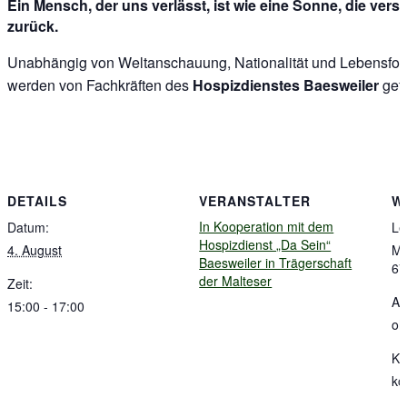
Ein Mensch, der uns verlässt, ist wie eine Sonne, die vers
zurück.
Unabhängig von Weltanschauung, Nationalität und Lebensfor
werden von Fachkräften des
Hospizdienstes Baesweiler
gefü
DETAILS
VERANSTALTER
W
In Kooperation mit dem
Datum:
Le
Hospizdienst „Da Sein“
4. August
Ma
Baesweiler in Trägerschaft
67
der Malteser
Zeit:
An
15:00 - 17:00
oh
Ko
ko