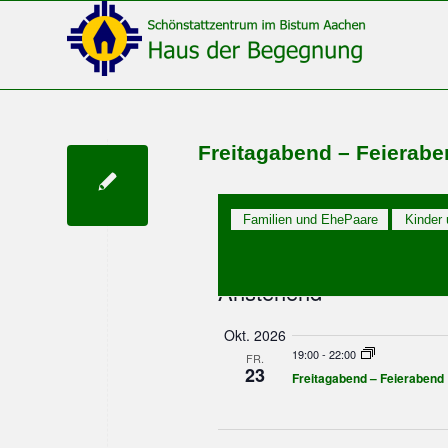
Freitagabend – Feierab
Familien und EhePaare
Kinder
Veranstaltungen
Veranstaltunge
Veranstaltung
Suche
Zusammenfassung
Ansichten-
Suche
Anstehend
Navigation
und
Datum
Okt. 2026
auswählen.
Ansichten,
19:00
-
22:00
FR.
23
Navigation
Freitagabend – Feierabend